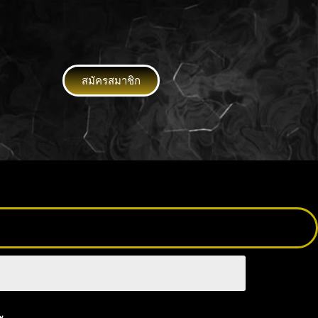
สมัครสมาชิก