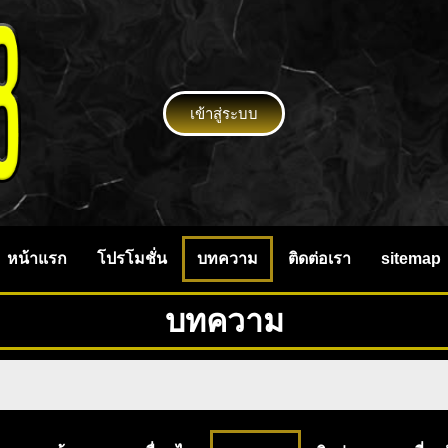
เข้าสู่ระบบ
หน้าแรก
โปรโมชั่น
บทความ
ติดต่อเรา
sitemap
บทความ